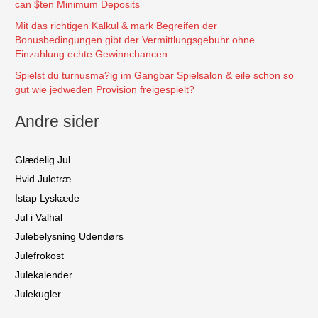
can $ten Minimum Deposits
Mit das richtigen Kalkul & mark Begreifen der
Bonusbedingungen gibt der Vermittlungsgebuhr ohne
Einzahlung echte Gewinnchancen
Spielst du turnusma?ig im Gangbar Spielsalon & eile schon so
gut wie jedweden Provision freigespielt?
Andre sider
Glædelig Jul
Hvid Juletræ
Istap Lyskæde
Jul i Valhal
Julebelysning Udendørs
Julefrokost
Julekalender
Julekugler