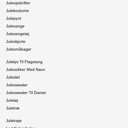
Juleopskrifter
Julekostume
Julepynt
Julesange
Julesengetøj
Juleskjorte
Julesmåkager
Julelys Til Flagstang
Julesokker Med Navn
Julestel
Julesweater
Julesweater Til Damer
Juletøj
Juletræ
Juletrøje